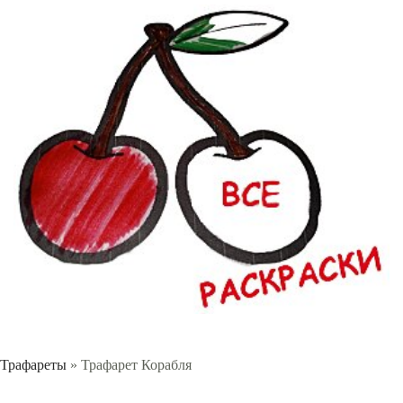
Трафареты
» Трафарет Корабля