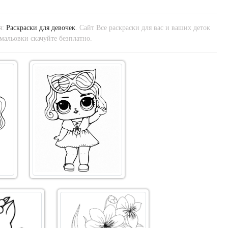
я:
Раскраски для девочек
. Сайт Все раскраски для вас и ваших деток
мальовки скачуйте безплатно.