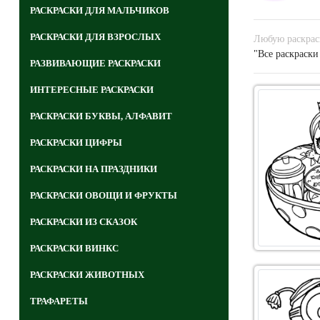
РАСКРАСКИ ДЛЯ МАЛЬЧИКОВ
РАСКРАСКИ ДЛЯ ВЗРОСЛЫХ
Любую раскраск
"Все раскраски
РАЗВИВАЮЩИЕ РАСКРАСКИ
ИНТЕРЕСНЫЕ РАСКРАСКИ
РАСКРАСКИ БУКВЫ, АЛФАВИТ
РАСКРАСКИ ЦИФРЫ
РАСКРАСКИ НА ПРАЗДНИКИ
РАСКРАСКИ ОВОЩИ И ФРУКТЫ
РАСКРАСКИ ИЗ СКАЗОК
РАСКРАСКИ ВИНКС
РАСКРАСКИ ЖИВОТНЫХ
ТРАФАРЕТЫ