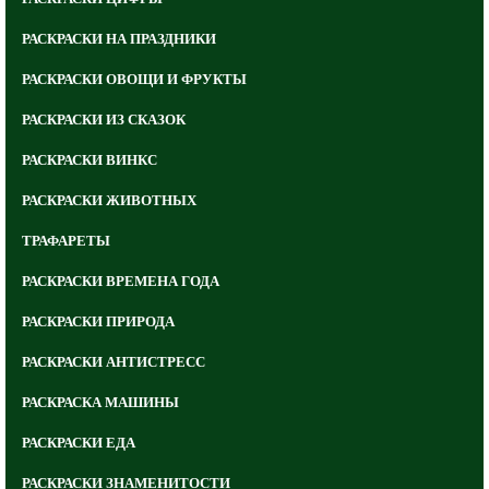
РАСКРАСКИ НА ПРАЗДНИКИ
РАСКРАСКИ ОВОЩИ И ФРУКТЫ
РАСКРАСКИ ИЗ СКАЗОК
РАСКРАСКИ ВИНКС
РАСКРАСКИ ЖИВОТНЫХ
ТРАФАРЕТЫ
РАСКРАСКИ ВРЕМЕНА ГОДА
РАСКРАСКИ ПРИРОДА
РАСКРАСКИ АНТИСТРЕСС
РАСКРАСКА МАШИНЫ
РАСКРАСКИ ЕДА
РАСКРАСКИ ЗНАМЕНИТОСТИ