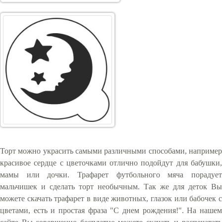
Торт можно украсить самыми различными способами, например
красивое сердце с цветочками отлично подойдут для бабушки,
мамы или дочки. Трафарет футбольного мяча порадует
мальчишек и сделать торт необычным. Так же для деток Вы
можете скачать трафарет в виде животных, глазок или бабочек с
цветами, есть и простая фраза "С днем рождения!". На нашем