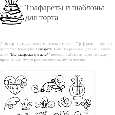
Трафареты и шаблоны
для торта
Любую раскраску можно распечатать бесплатно "Трафареты и шаблоны
для торта". Категория:
Трафареты
. Сайт Все раскраски для вас и ваших
деток
"Все раскраски для детей"
поможет выбрать лучшую раскраску
прямо сейчас! Чудові розмальовки скачуйте безплатно.