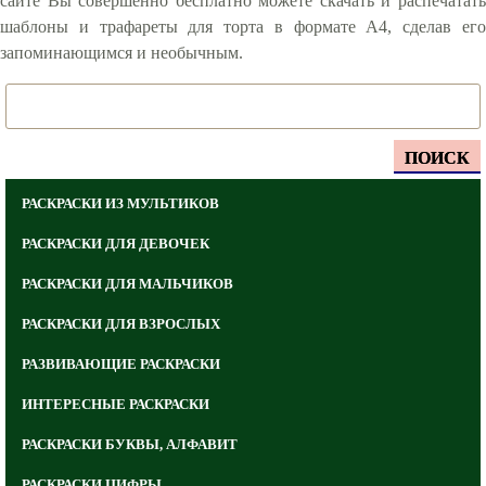
сайте Вы совершенно бесплатно можете скачать и распечатать
шаблоны и трафареты для торта в формате А4, сделав его
запоминающимся и необычным.
ПОИСК
РАСКРАСКИ ИЗ МУЛЬТИКОВ
РАСКРАСКИ ДЛЯ ДЕВОЧЕК
РАСКРАСКИ ДЛЯ МАЛЬЧИКОВ
РАСКРАСКИ ДЛЯ ВЗРОСЛЫХ
РАЗВИВАЮЩИЕ РАСКРАСКИ
ИНТЕРЕСНЫЕ РАСКРАСКИ
РАСКРАСКИ БУКВЫ, АЛФАВИТ
РАСКРАСКИ ЦИФРЫ