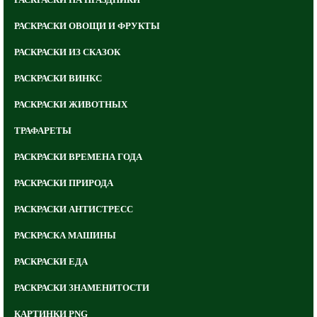
РАСКРАСКИ ОВОЩИ И ФРУКТЫ
РАСКРАСКИ ИЗ СКАЗОК
РАСКРАСКИ ВИНКС
РАСКРАСКИ ЖИВОТНЫХ
ТРАФАРЕТЫ
РАСКРАСКИ ВРЕМЕНА ГОДА
РАСКРАСКИ ПРИРОДА
РАСКРАСКИ АНТИСТРЕСС
РАСКРАСКА МАШИНЫ
РАСКРАСКИ ЕДА
РАСКРАСКИ ЗНАМЕНИТОСТИ
КАРТИНКИ PNG