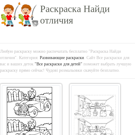
Раскраска Найди
отличия
Любую раскраску можно распечатать бесплатно "Раскраска Найди
отличия". Категория:
Развивающие раскраски
. Сайт Все раскраски для
вас и ваших деток
"Все раскраски для детей"
поможет выбрать лучшую
раскраску прямо сейчас! Чудові розмальовки скачуйте безплатно.