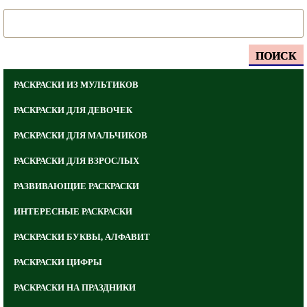
ПОИСК
РАСКРАСКИ ИЗ МУЛЬТИКОВ
РАСКРАСКИ ДЛЯ ДЕВОЧЕК
РАСКРАСКИ ДЛЯ МАЛЬЧИКОВ
РАСКРАСКИ ДЛЯ ВЗРОСЛЫХ
РАЗВИВАЮЩИЕ РАСКРАСКИ
ИНТЕРЕСНЫЕ РАСКРАСКИ
РАСКРАСКИ БУКВЫ, АЛФАВИТ
РАСКРАСКИ ЦИФРЫ
РАСКРАСКИ НА ПРАЗДНИКИ