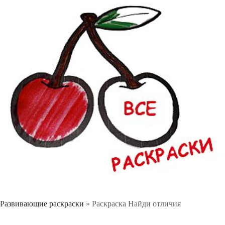
Развивающие раскраски
» Раскраска Найди отличия