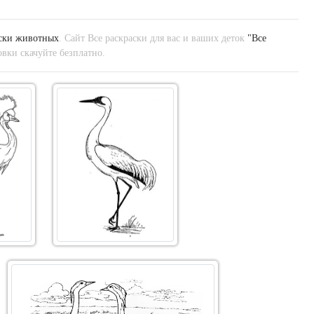
ски животных
. Сайт Все раскраски для вас и ваших деток
"Все
вки скачуйте безплатно.