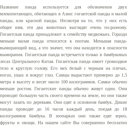
Название панда используется для обозначения двух
млекопитающих, обитающих в Азии: гигантской панды и малой
панды, или красной панды. Несмотря на то, что у них есть
общее имя, эти два животных выглядят очень по-разному.
Гигантская панда принадлежит к семейству медвежьих. Гораздо
меньше малая панда относится к енотам. Меньшая панда-
вымирающий вид, а это значит, что она находится в опасности
вымирания. Гигантская панда встречается только в бамбуковых
лесах Центрального Китая. Гигантская панда имеет громоздкое
тело и круглую голову. Его мех белый с черным на плечах,
ногах, ушах и вокруг глаз. Самцы вырастают примерно до 1,5
метра в высоту и весят около 100 килограммов. Самки обычно
меньше ростом. Гигантские панды обычно живут одни. Они
проводят большую часть своего времени на земле, но они также
могут лазать по деревьям. Они едят в основном бамбук. Дикие
панды проводят до 16 часов каждый день, поедая до 18
килограммов бамбука. В зоопарках они также едят зерно,
фрукты и овощи. На нашем сайте Вы совершенно бесплатно