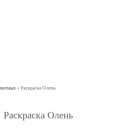
ивотных
» Раскраска Олень
Раскраска Олень