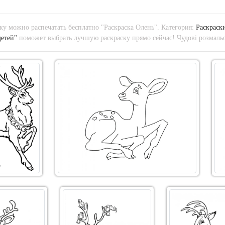
у можно распечатать бесплатно "Раскраска Олень". Категория:
Раскраск
детей"
поможет выбрать лучшую раскраску прямо сейчас! Чудові розмальо