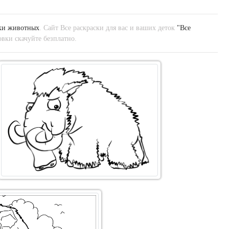
ки животных
. Сайт Все раскраски для вас и ваших деток
"Все
вки скачуйте безплатно.