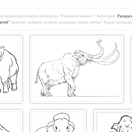
у можно распечатать бесплатно "Раскраска мамонт". Категория:
Раскрас
детей"
поможет выбрать лучшую раскраску прямо сейчас! Чудові розмальо