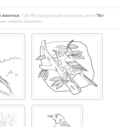
и животных
. Сайт Все раскраски для вас и ваших деток
"Все
вки скачуйте безплатно.