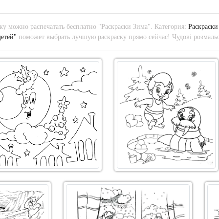
у можно распечатать бесплатно "Раскраски Зима". Категория:
Раскраски
детей"
поможет выбрать лучшую раскраску прямо сейчас! Чудові розмальо