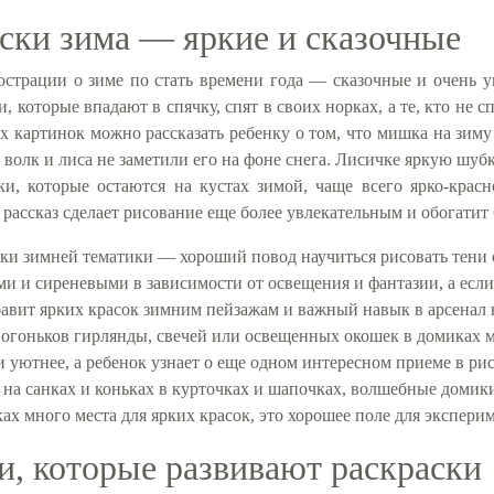
ски зима — яркие и сказочные
юстрации о зиме по стать времени года — сказочные и очень 
ри, которые впадают в спячку, спят в своих норках, а те, кто не
х картинок можно рассказать ребенку о том, что мишка на зиму 
 волк и лиса не заметили его на фоне снега. Лисичке яркую шуб
ки, которые остаются на кустах зимой, чаще всего ярко-красн
рассказ сделает рисование еще более увлекательным и обогатит
ки зимней тематики — хороший повод научиться рисовать тени 
и и сиреневыми в зависимости от освещения и фантазии, а если н
авит ярких красок зимним пейзажам и важный навык в арсенал
огоньков гирлянды, свечей или освещенных окошек в домиках м
и уютнее, а ребенок узнает о еще одном интересном приеме в ри
 на санках и коньках в курточках и шапочках, волшебные доми
ах много места для ярких красок, это хорошее поле для экспер
, которые развивают раскраски