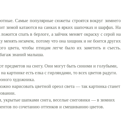
уютные. Самые популярные сюжеты строятся вокруг зимнего
 спит зимой катаются на санках в ярких шапочках и шарфах. На
ложится спать в берлоге, а зайчик меняет окраску с серой на
ку менять незачем, потому что она хищник и не боится других
ого цвета, чтобы птицам легче было их заметить и съесть.
 багаж знаний малыша.
от предметов на снегу. Они могут быть синими и голубыми,
а картинке есть елка с гирляндами, то всех цветов радуги.
 юного художника.
ожно нарисовать цветной ореол света — так картинка станет
совании.
ки, укрытые шапками снега, веселые снеговики — в зимних
иментов по сочетанию оттенков и смешиванию цветов.