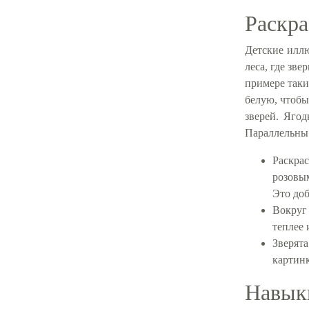
Раскра
Детские илл
леса, где зве
примере таки
белую, чтобы
зверей. Ягод
Параллельны 
Раскрас
розовым
Это доб
Вокруг 
теплее 
Зверята
картинк
Навыки