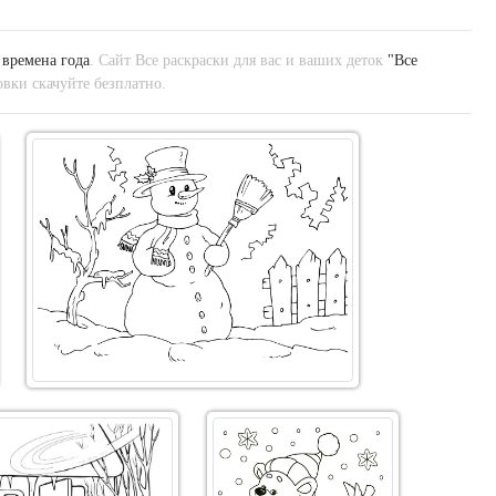
 времена года
. Сайт Все раскраски для вас и ваших деток
"Все
вки скачуйте безплатно.