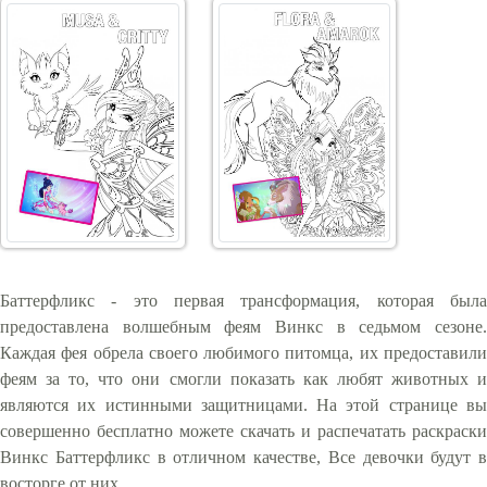
Баттерфликс - это первая трансформация, которая была
предоставлена волшебным феям Винкс в седьмом сезоне.
Каждая фея обрела своего любимого питомца, их предоставили
феям за то, что они смогли показать как любят животных и
являются их истинными защитницами. На этой странице вы
совершенно бесплатно можете скачать и распечатать раскраски
Винкс Баттерфликс в отличном качестве, Все девочки будут в
восторге от них.