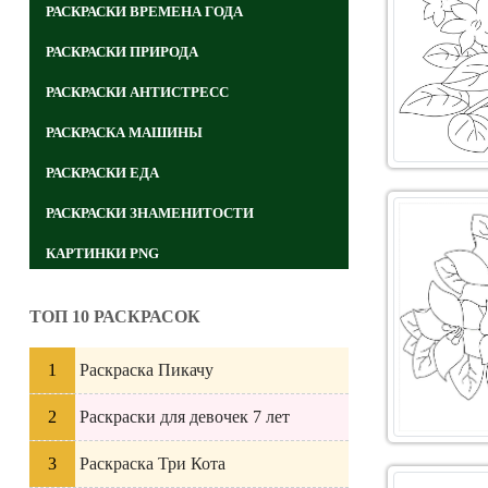
РАСКРАСКИ ВРЕМЕНА ГОДА
РАСКРАСКИ ПРИРОДА
РАСКРАСКИ АНТИСТРЕСС
РАСКРАСКА МАШИНЫ
РАСКРАСКИ ЕДА
РАСКРАСКИ ЗНАМЕНИТОСТИ
КАРТИНКИ PNG
ТОП 10 РАСКРАСОК
Раскраска Пикачу
Раскраски для девочек 7 лет
Раскраска Три Кота