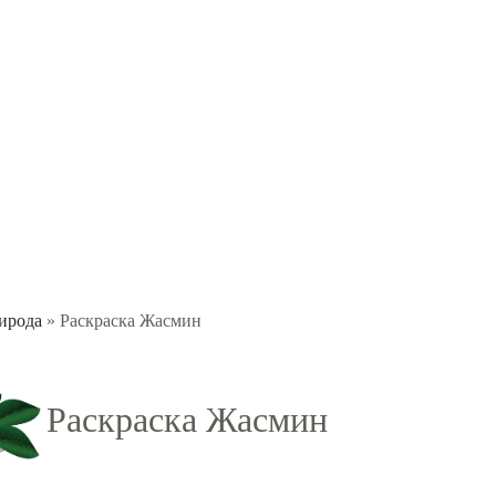
ирода
» Раскраска Жасмин
Раскраска Жасмин