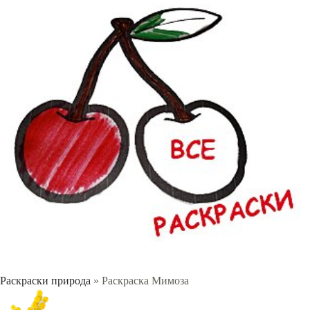
Раскраски природа
» Раскраска Мимоза