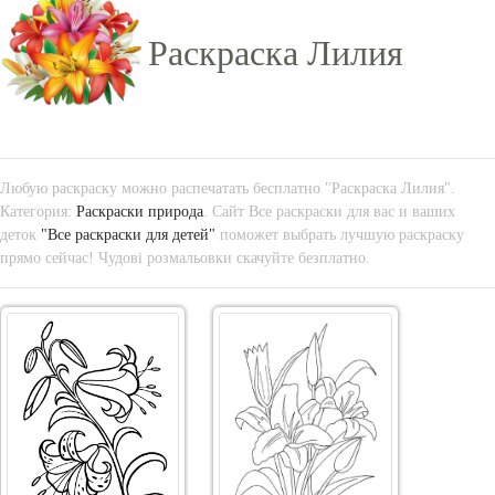
Раскраска Лилия
Любую раскраску можно распечатать бесплатно "Раскраска Лилия".
Категория:
Раскраски природа
. Сайт Все раскраски для вас и ваших
деток
"Все раскраски для детей"
поможет выбрать лучшую раскраску
прямо сейчас! Чудові розмальовки скачуйте безплатно.