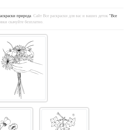
аскраски природа
. Сайт Все раскраски для вас и ваших деток
"Все
вки скачуйте безплатно.