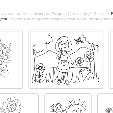
у можно распечатать бесплатно "Раскраска Цветы на лугу". Категория:
Р
детей"
поможет выбрать лучшую раскраску прямо сейчас! Чудові розмальо