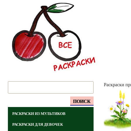
Раскраски пр
ПОИСК
РАСКРАСКИ ИЗ МУЛЬТИКОВ
РАСКРАСКИ ДЛЯ ДЕВОЧЕК