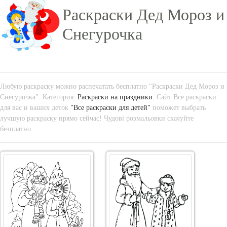
Раскраски Дед Мороз и
Снегурочка
Любую раскраску можно распечатать бесплатно "Раскраски Дед Мороз и
Снегурочка". Категория:
Раскраски на праздники
. Сайт Все раскраски
для вас и ваших деток
"Все раскраски для детей"
поможет выбрать
лучшую раскраску прямо сейчас! Чудові розмальовки скачуйте
безплатно.