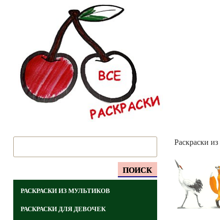
Раскраски из
ПОИСК
РАСКРАСКИ ИЗ МУЛЬТИКОВ
РАСКРАСКИ ДЛЯ ДЕВОЧЕК