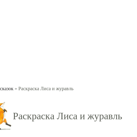
 сказок
» Раскраска Лиса и журавль
Раскраска Лиса и журавль