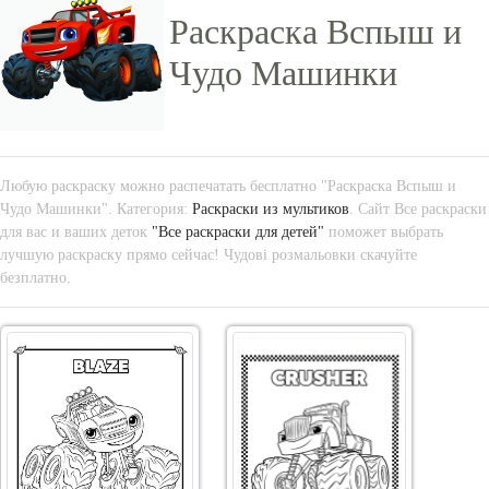
Раскраска Вспыш и
Чудо Машинки
Любую раскраску можно распечатать бесплатно "Раскраска Вспыш и
Чудо Машинки". Категория:
Раскраски из мультиков
. Сайт Все раскраски
для вас и ваших деток
"Все раскраски для детей"
поможет выбрать
лучшую раскраску прямо сейчас! Чудові розмальовки скачуйте
безплатно.