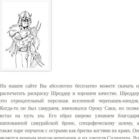
На нашем сайте Вы абсолютно бесплатно можете скачать и
распечатать раскраску Шреддер в хорошем качестве. Шреддер
это отрицательный персонаж вселенной черепашек-ниндзя.
Когда-то он был самураем, именовался Ороку Саки, но позже
встал на путь зла. Его образ широко узнаваем благодаря
шипованной самурайской броне, специфическому шлему, а
также паре перчаток с острыми как бритва когтями на краях. Он
является вечным врагом черепашек и их учителя Сплинтера. Во