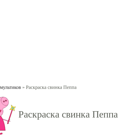
 мультиков
» Раскраска свинка Пеппа
Раскраска свинка Пеппа