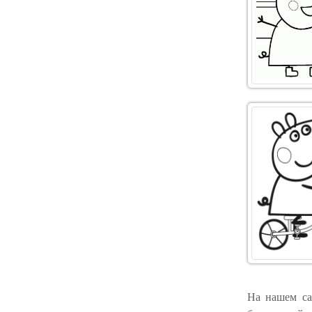
На нашем са