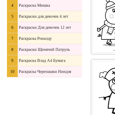
Раскраска Мишка
Раскраски для девочек 4 лет
Раскраски Для девочек 12 лет
Раскраска Роналду
Раскраски Щенячий Патруль
Раскраска Влад А4 Бумага
Раскраска Черепашки Ниндзя