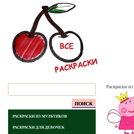
Раскраски из
ПОИСК
РАСКРАСКИ ИЗ МУЛЬТИКОВ
РАСКРАСКИ ДЛЯ ДЕВОЧЕК