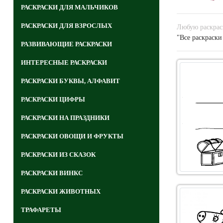
РАСКРАСКИ ДЛЯ МАЛЬЧИКОВ
РАСКРАСКИ ДЛЯ ВЗРОСЛЫХ
Любую раскраск
"Все раскраски
РАЗВИВАЮЩИЕ РАСКРАСКИ
ИНТЕРЕСНЫЕ РАСКРАСКИ
РАСКРАСКИ БУКВЫ, АЛФАВИТ
РАСКРАСКИ ЦИФРЫ
РАСКРАСКИ НА ПРАЗДНИКИ
РАСКРАСКИ ОВОЩИ И ФРУКТЫ
РАСКРАСКИ ИЗ СКАЗОК
РАСКРАСКИ ВИНКС
РАСКРАСКИ ЖИВОТНЫХ
ТРАФАРЕТЫ