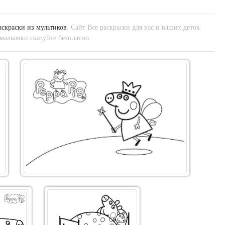
аскраски из мультиков
. Сайт Все раскраски для вас и ваших деток
мальовки скачуйте безплатно.