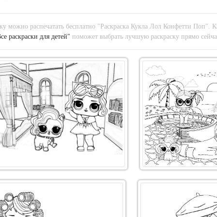
у можно распечатать бесплатно "Раскраска Кукла Лол Конфетти Поп". К
се раскраски для детей"
поможет выбрать лучшую раскраску прямо сейчас