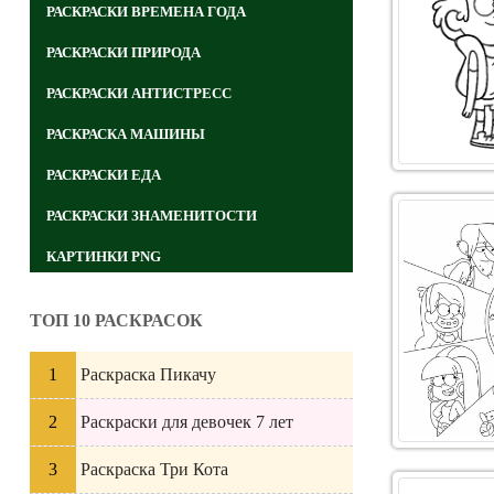
РАСКРАСКИ ВРЕМЕНА ГОДА
РАСКРАСКИ ПРИРОДА
РАСКРАСКИ АНТИСТРЕСС
РАСКРАСКА МАШИНЫ
РАСКРАСКИ ЕДА
РАСКРАСКИ ЗНАМЕНИТОСТИ
КАРТИНКИ PNG
ТОП 10 РАСКРАСОК
Раскраска Пикачу
Раскраски для девочек 7 лет
Раскраска Три Кота