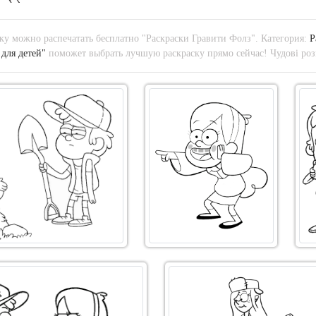
у можно распечатать бесплатно "Раскраски Гравити Фолз". Категория:
Р
 для детей"
поможет выбрать лучшую раскраску прямо сейчас! Чудові роз