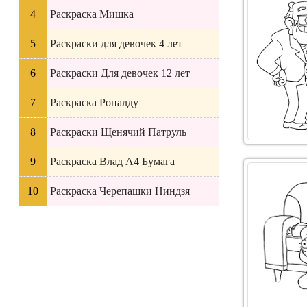
Раскраска Мишка
Раскраски для девочек 4 лет
Раскраски Для девочек 12 лет
Раскраска Роналду
Раскраски Щенячий Патруль
Раскраска Влад А4 Бумага
Раскраска Черепашки Ниндзя