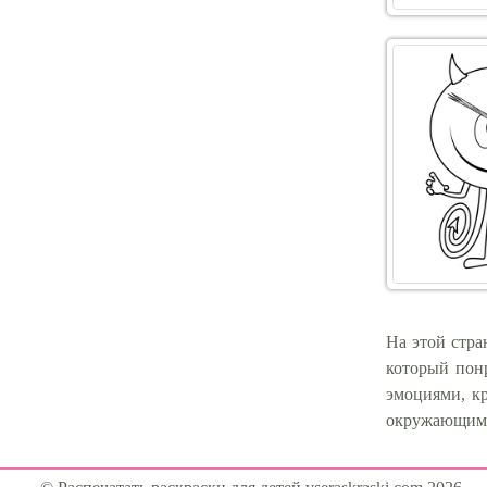
На этой стра
который пон
эмоциями, к
окружающими.