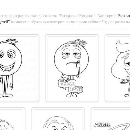
ку можно распечатать бесплатно "Раскраски Эмоджи". Категория:
Раскра
детей"
поможет выбрать лучшую раскраску прямо сейчас! Чудові розмальо