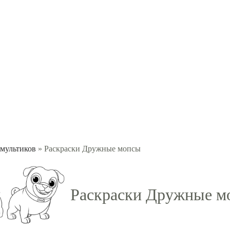
 мультиков
» Раскраски Дружные мопсы
Раскраски Дружные м