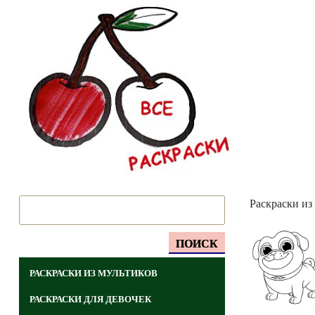
Раскраски из
ПОИСК
РАСКРАСКИ ИЗ МУЛЬТИКОВ
РАСКРАСКИ ДЛЯ ДЕВОЧЕК