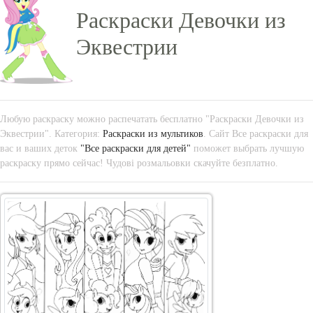
Раскраски Девочки из
Эквестрии
Любую раскраску можно распечатать бесплатно "Раскраски Девочки из
Эквестрии". Категория:
Раскраски из мультиков
. Сайт Все раскраски для
вас и ваших деток
"Все раскраски для детей"
поможет выбрать лучшую
раскраску прямо сейчас! Чудові розмальовки скачуйте безплатно.