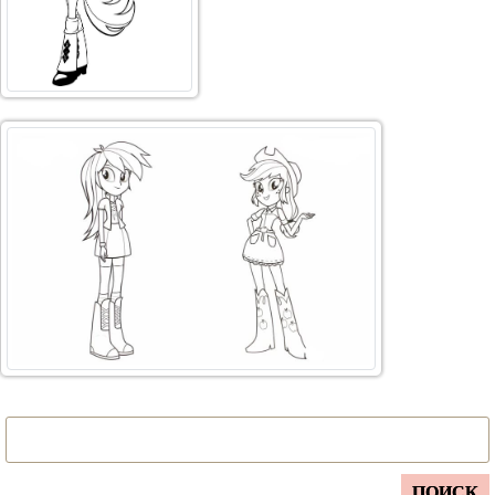
ПОИСК