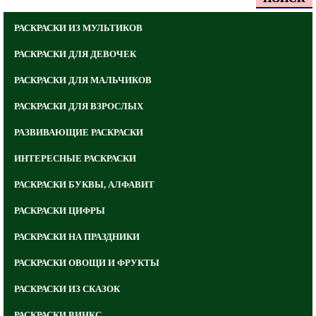
РАСКРАСКИ ИЗ МУЛЬТИКОВ
РАСКРАСКИ ДЛЯ ДЕВОЧЕК
РАСКРАСКИ ДЛЯ МАЛЬЧИКОВ
РАСКРАСКИ ДЛЯ ВЗРОСЛЫХ
РАЗВИВАЮЩИЕ РАСКРАСКИ
ИНТЕРЕСНЫЕ РАСКРАСКИ
РАСКРАСКИ БУКВЫ, АЛФАВИТ
РАСКРАСКИ ЦИФРЫ
РАСКРАСКИ НА ПРАЗДНИКИ
РАСКРАСКИ ОВОЩИ И ФРУКТЫ
РАСКРАСКИ ИЗ СКАЗОК
РАСКРАСКИ ВИНКС