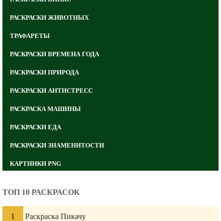
РАСКРАСКИ ЖИВОТНЫХ
ТРАФАРЕТЫ
РАСКРАСКИ ВРЕМЕНА ГОДА
РАСКРАСКИ ПРИРОДА
РАСКРАСКИ АНТИСТРЕСС
РАСКРАСКА МАШИНЫ
РАСКРАСКИ ЕДА
РАСКРАСКИ ЗНАМЕНИТОСТИ
КАРТИНКИ PNG
ТОП 10 РАСКРАСОК
Раскраска Пикачу