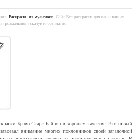
ория:
Раскраски из мультиков
. Сайт Все раскраски для вас и ваших
і розмальовки скачуйте безплатно.
скраски Браво Старс Байрон в хорошем качестве. Это новый
завоевал внимание многих поклонников своей загадочной
 только внимательно следить за происходящем на экране. В