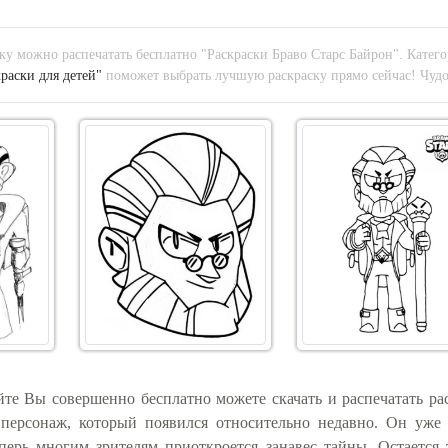
у можно распечатать бесплатно "Раскраски Браво Старс Байрон". Катег
краски для детей"
поможет выбрать лучшую раскраску прямо сейчас! Чудов
те Вы совершенно бесплатно можете скачать и распечатать ра
персонаж, который появился относительно недавно. Он уже 
перь многим зрителям приоткроется занавес тайны. Остается