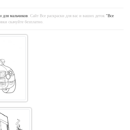
и для мальчиков
. Сайт Все раскраски для вас и ваших деток
"Все
вки скачуйте безплатно.