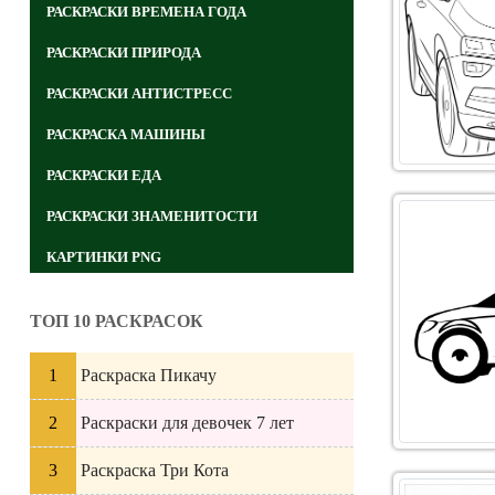
РАСКРАСКИ ВРЕМЕНА ГОДА
РАСКРАСКИ ПРИРОДА
РАСКРАСКИ АНТИСТРЕСС
РАСКРАСКА МАШИНЫ
РАСКРАСКИ ЕДА
РАСКРАСКИ ЗНАМЕНИТОСТИ
КАРТИНКИ PNG
ТОП 10 РАСКРАСОК
Раскраска Пикачу
Раскраски для девочек 7 лет
Раскраска Три Кота