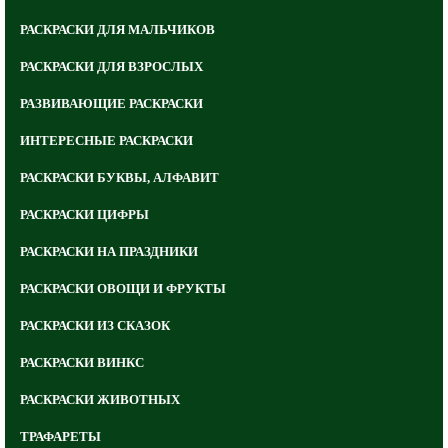
РАСКРАСКИ ДЛЯ МАЛЬЧИКОВ
РАСКРАСКИ ДЛЯ ВЗРОСЛЫХ
РАЗВИВАЮЩИЕ РАСКРАСКИ
ИНТЕРЕСНЫЕ РАСКРАСКИ
РАСКРАСКИ БУКВЫ, АЛФАВИТ
РАСКРАСКИ ЦИФРЫ
РАСКРАСКИ НА ПРАЗДНИКИ
РАСКРАСКИ ОВОЩИ И ФРУКТЫ
РАСКРАСКИ ИЗ СКАЗОК
РАСКРАСКИ ВИНКС
РАСКРАСКИ ЖИВОТНЫХ
ТРАФАРЕТЫ