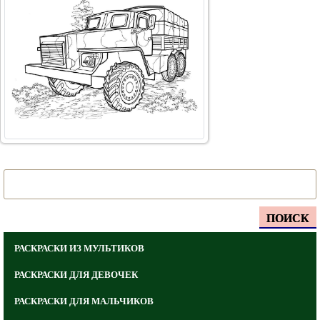
ПОИСК
РАСКРАСКИ ИЗ МУЛЬТИКОВ
РАСКРАСКИ ДЛЯ ДЕВОЧЕК
РАСКРАСКИ ДЛЯ МАЛЬЧИКОВ