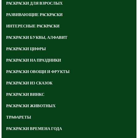
РАСКРАСКИ ДЛЯ ВЗРОСЛЫХ
РАЗВИВАЮЩИЕ РАСКРАСКИ
ИНТЕРЕСНЫЕ РАСКРАСКИ
РАСКРАСКИ БУКВЫ, АЛФАВИТ
РАСКРАСКИ ЦИФРЫ
РАСКРАСКИ НА ПРАЗДНИКИ
РАСКРАСКИ ОВОЩИ И ФРУКТЫ
РАСКРАСКИ ИЗ СКАЗОК
РАСКРАСКИ ВИНКС
РАСКРАСКИ ЖИВОТНЫХ
ТРАФАРЕТЫ
РАСКРАСКИ ВРЕМЕНА ГОДА