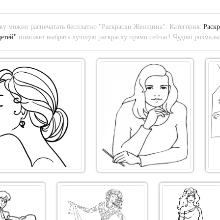
ку можно распечатать бесплатно "Раскраски Женщина". Категория:
Раскр
детей"
поможет выбрать лучшую раскраску прямо сейчас! Чудові розмальо