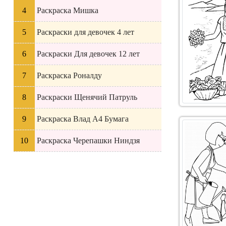
Раскраска Мишка
Раскраски для девочек 4 лет
Раскраски Для девочек 12 лет
Раскраска Роналду
Раскраски Щенячий Патруль
Раскраска Влад А4 Бумага
Раскраска Черепашки Ниндзя