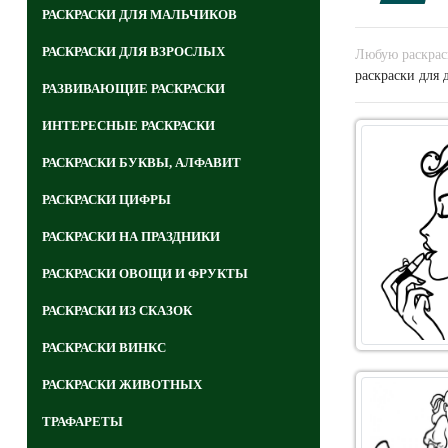
РАСКРАСКИ ДЛЯ МАЛЬЧИКОВ
РАСКРАСКИ ДЛЯ ВЗРОСЛЫХ
Любую раскрас
раскраски для 
РАЗВИВАЮЩИЕ РАСКРАСКИ
ИНТЕРЕСНЫЕ РАСКРАСКИ
РАСКРАСКИ БУКВЫ, АЛФАВИТ
РАСКРАСКИ ЦИФРЫ
РАСКРАСКИ НА ПРАЗДНИКИ
РАСКРАСКИ ОВОЩИ И ФРУКТЫ
РАСКРАСКИ ИЗ СКАЗОК
РАСКРАСКИ ВИНКС
РАСКРАСКИ ЖИВОТНЫХ
ТРАФАРЕТЫ