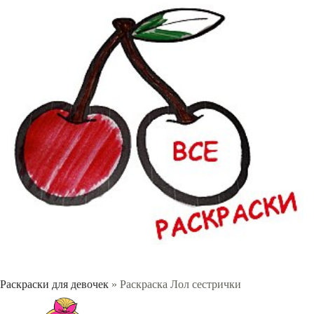
Раскраски для девочек
» Раскраска Лол сестрички