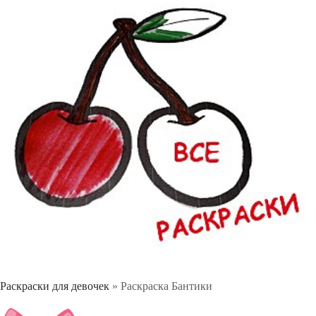
Раскраски для девочек
» Раскраска Бантики