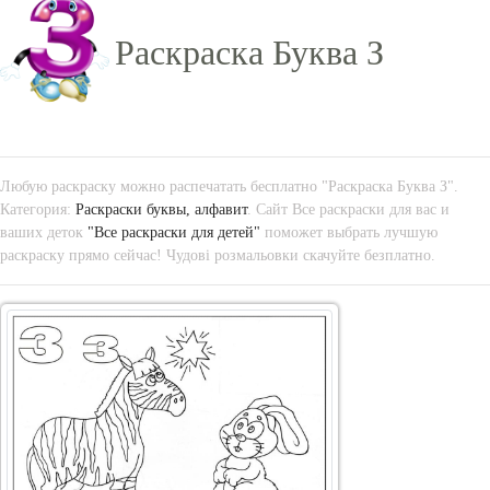
Раскраска Буква З
Любую раскраску можно распечатать бесплатно "Раскраска Буква З".
Категория:
Раскраски буквы, алфавит
. Сайт Все раскраски для вас и
ваших деток
"Все раскраски для детей"
поможет выбрать лучшую
раскраску прямо сейчас! Чудові розмальовки скачуйте безплатно.