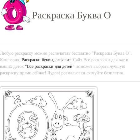
Раскраска Буква О
Любую раскраску можно распечатать бесплатно "Раскраска Буква О".
Категория:
Раскраски буквы, алфавит
. Сайт Все раскраски для вас и
ваших деток
"Все раскраски для детей"
поможет выбрать лучшую
раскраску прямо сейчас! Чудові розмальовки скачуйте безплатно.