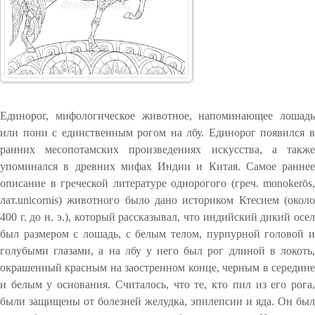
Единорог, мифологическое животное, напоминающее лошадь
или пони с единственным рогом на лбу. Единорог появился в
ранних месопотамских произведениях искусства, а также
упоминался в древних мифах Индии и Китая. Самое раннее
описание в греческой литературе однорогого (греч. monokerōs,
лат.unicornis) животного было дано историком Ктесием (около
400 г. до н. э.), который рассказывал, что индийский дикий осел
был размером с лошадь, с белым телом, пурпурной головой и
голубыми глазами, а на лбу у него был рог длиной в локоть,
окрашенный красным на заостренном конце, черным в середине
и белым у основания. Считалось, что те, кто пил из его рога,
были защищены от болезней желудка, эпилепсии и яда. Он был