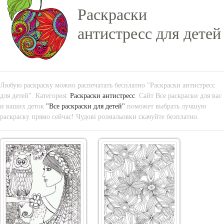
Раскраски
антистресс для детей
Любую раскраску можно распечатать бесплатно "Раскраски антистресс
для детей". Категория:
Раскраски антистресс
. Сайт Все раскраски для вас
и ваших деток
"Все раскраски для детей"
поможет выбрать лучшую
раскраску прямо сейчас! Чудові розмальовки скачуйте безплатно.