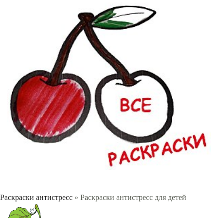
Раскраски антистресс
» Раскраски антистресс для детей